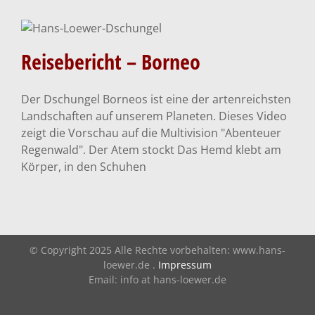
Reisebericht – Borneo
Reisebericht – Borneo
Reiseberichte
Video-Doku
Der Dschungel Borneos ist eine der artenreichsten
Landschaften auf unserem Planeten. Dieses Video
zeigt die Vorschau auf die Multivision "Abenteuer
Regenwald". Der Atem stockt Das Hemd klebt am
Körper, in den Schuhen
© Copyright 2025 Alle Rechte vorbehalten: www.hans-
loewer.de .
Impressum
Email: info at hans-loewer.de