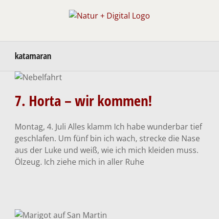
Zum
Inhalt
springen
katamaran
7. Horta – wir kommen!
7. Horta – wir kommen!
Atlantiküberquerung
Montag, 4. Juli Alles klamm Ich habe wunderbar tief
geschlafen. Um fünf bin ich wach, strecke die Nase
aus der Luke und weiß, wie ich mich kleiden muss.
Ölzeug. Ich ziehe mich in aller Ruhe
4. Start mit Hindernissen –