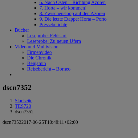
6. Nach Osten – Richtung Azoren
7. Horta – wir kommen!
8. Zwischenstopp auf den Azoren
9. Die letzte Etappe: Horta – Porto
Presseberichte
Bücher
Leseprobe: Fehlstart
Leseprobe: Zu neuen Ufern
Video und Multivision
Firmenvideo
Die Chronik
Benjamin
Reisebericht – Borneo
dscn7352
Startseite
TES720
dscn7352
dscn7352
2017-06-25T10:48:11+02:00