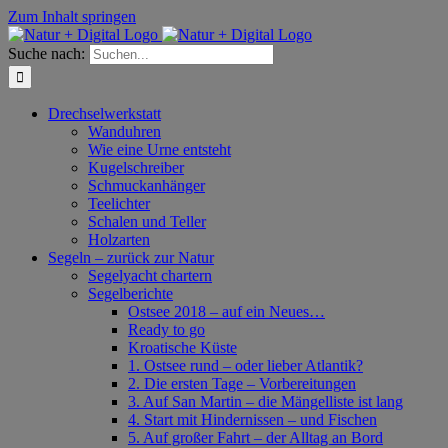
Zum Inhalt springen
Suche nach:
Drechselwerkstatt
Wanduhren
Wie eine Urne entsteht
Kugelschreiber
Schmuckanhänger
Teelichter
Schalen und Teller
Holzarten
Segeln – zurück zur Natur
Segelyacht chartern
Segelberichte
Ostsee 2018 – auf ein Neues…
Ready to go
Kroatische Küste
1. Ostsee rund – oder lieber Atlantik?
2. Die ersten Tage – Vorbereitungen
3. Auf San Martin – die Mängelliste ist lang
4. Start mit Hindernissen – und Fischen
5. Auf großer Fahrt – der Alltag an Bord