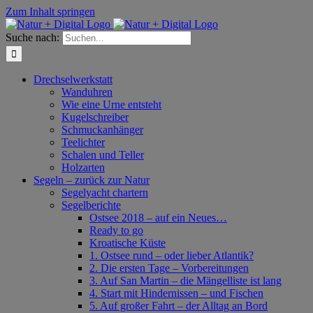
Zum Inhalt springen
Suche nach:
Drechselwerkstatt
Wanduhren
Wie eine Urne entsteht
Kugelschreiber
Schmuckanhänger
Teelichter
Schalen und Teller
Holzarten
Segeln – zurück zur Natur
Segelyacht chartern
Segelberichte
Ostsee 2018 – auf ein Neues…
Ready to go
Kroatische Küste
1. Ostsee rund – oder lieber Atlantik?
2. Die ersten Tage – Vorbereitungen
3. Auf San Martin – die Mängelliste ist lang
4. Start mit Hindernissen – und Fischen
5. Auf großer Fahrt – der Alltag an Bord