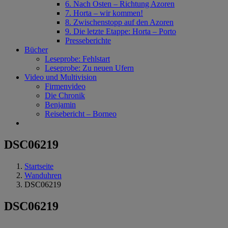
6. Nach Osten – Richtung Azoren
7. Horta – wir kommen!
8. Zwischenstopp auf den Azoren
9. Die letzte Etappe: Horta – Porto
Presseberichte
Bücher
Leseprobe: Fehlstart
Leseprobe: Zu neuen Ufern
Video und Multivision
Firmenvideo
Die Chronik
Benjamin
Reisebericht – Borneo
DSC06219
Startseite
Wanduhren
DSC06219
DSC06219