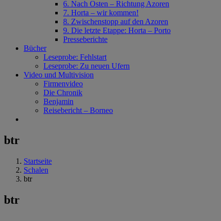
6. Nach Osten – Richtung Azoren
7. Horta – wir kommen!
8. Zwischenstopp auf den Azoren
9. Die letzte Etappe: Horta – Porto
Presseberichte
Bücher
Leseprobe: Fehlstart
Leseprobe: Zu neuen Ufern
Video und Multivision
Firmenvideo
Die Chronik
Benjamin
Reisebericht – Borneo
btr
Startseite
Schalen
btr
btr