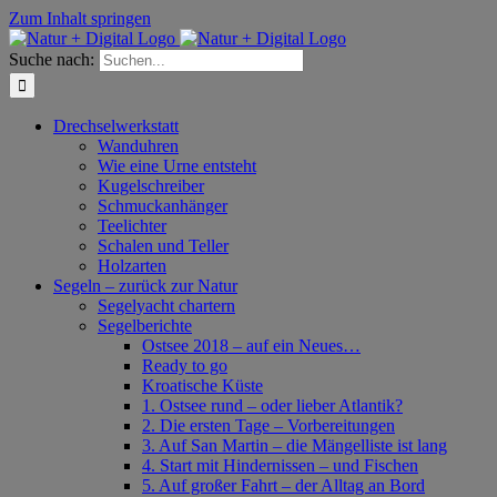
Zum Inhalt springen
Suche nach:
Drechselwerkstatt
Wanduhren
Wie eine Urne entsteht
Kugelschreiber
Schmuckanhänger
Teelichter
Schalen und Teller
Holzarten
Segeln – zurück zur Natur
Segelyacht chartern
Segelberichte
Ostsee 2018 – auf ein Neues…
Ready to go
Kroatische Küste
1. Ostsee rund – oder lieber Atlantik?
2. Die ersten Tage – Vorbereitungen
3. Auf San Martin – die Mängelliste ist lang
4. Start mit Hindernissen – und Fischen
5. Auf großer Fahrt – der Alltag an Bord